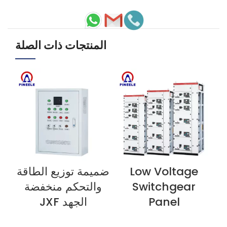
المنتجات ذات الصلة
Low Voltage
ضميمة توزيع الطاقة
خز
شاهد الآن
شاهد الآن
شا
Switchgear
والتحكم منخفضة
Panel
الجهد JXF