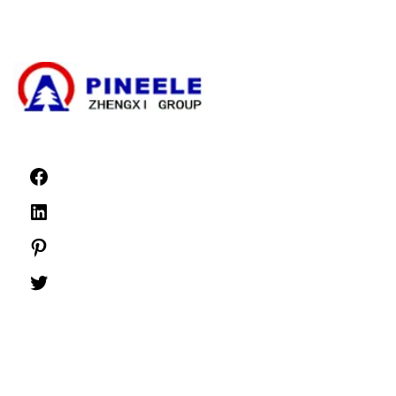
Nízkonapěťové rozváděče
Zprávy
©1999 -
PINEELE Všechna práva vyhrazena.
Reprodukce zde obsažených materiálů v jakémkoli formátu nebo na jakémkoli
médiu bez výslovného písemného souhlasu společnosti PINEELE Electric
Group Co., Ltd. je zakázána.