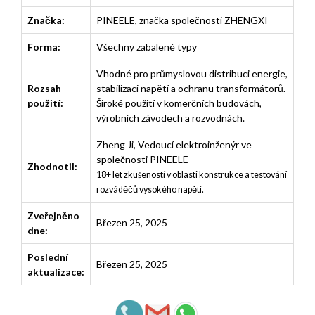
Značka:
PINEELE, značka společnosti ZHENGXI
Forma:
Všechny zabalené typy
Vhodné pro průmyslovou distribuci energie,
Rozsah
stabilizaci napětí a ochranu transformátorů.
použití:
Široké použití v komerčních budovách,
výrobních závodech a rozvodnách.
Zheng Ji
,
Vedoucí elektroinženýr ve
společnosti PINEELE
Zhodnotil:
18+ let zkušeností v oblasti konstrukce a testování
rozváděčů vysokého napětí.
Zveřejněno
Březen 25, 2025
dne:
Poslední
Březen 25, 2025
aktualizace: