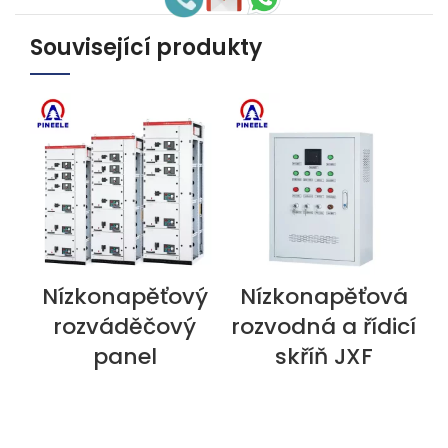
Související produkty
Nízkonapěťový
Nízkonapěťová
ZOBRAZIT NYNÍ
ZOBRAZIT NYNÍ
Z
rozváděčový
rozvodná a řídicí
r
panel
skříň JXF