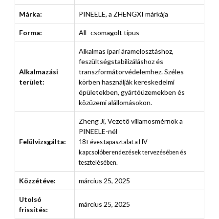
Márka:
PINEELE, a ZHENGXI márkája
Forma:
All- csomagolt típus
Alkalmas ipari áramelosztáshoz,
feszültségstabilizáláshoz és
Alkalmazási
transzformátorvédelemhez. Széles
terület:
körben használják kereskedelmi
épületekben, gyártóüzemekben és
közüzemi alállomásokon.
Zheng Ji
,
Vezető villamosmérnök a
PINEELE-nél
Felülvizsgálta:
18+ éves tapasztalat a HV
kapcsolóberendezések tervezésében és
tesztelésében.
Közzétéve:
március 25, 2025
Utolsó
március 25, 2025
frissítés: