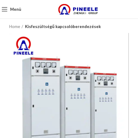
Menü
Home
Kisfeszültségű kapcsolóberendezések