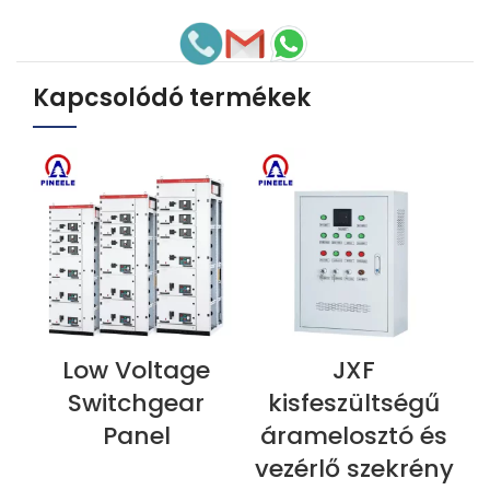
Kapcsolódó termékek
Low Voltage
JXF
MOST MEGTEKINTÉS
MOST MEGTEKINTÉS
M
Switchgear
kisfeszültségű
Panel
áramelosztó és
vezérlő szekrény