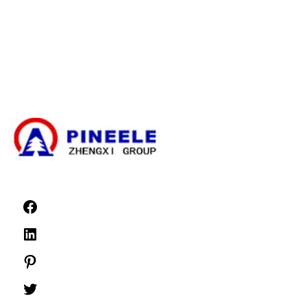
Kompakt alállomás
Elektromos transzformátor
Nagyfeszültségű kábelzáró készlet
Nagyfeszültségű alkatrészek
Nagyfeszültségű kapcsolóberendezések
Kisfeszültségű kapcsolóberendezések
Hírek