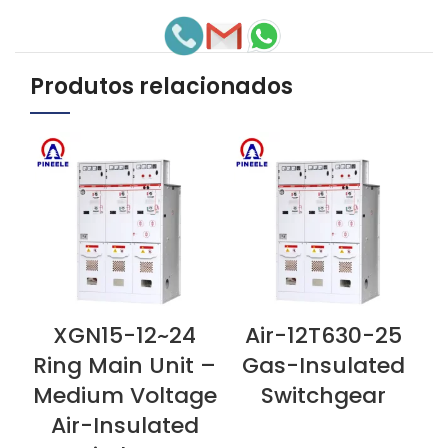
Produtos relacionados
XGN15-12~24
Air-12T630-25
VEJA AGORA
VEJA AGORA
V
Ring Main Unit –
Gas-Insulated
Medium Voltage
Switchgear
Air-Insulated