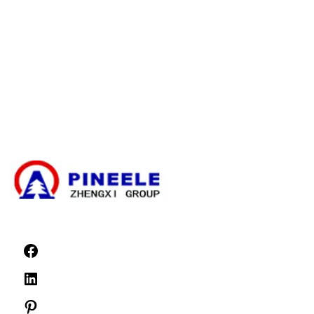
Caixa de ramificação de cabos
Subestação compacta
Transformador elétrico
Kit de terminação de cabos de alta tensão
Componentes de alta tensão
Painel de distribuição de alta tensão
Painel de distribuição de baixa tensão
Notícias