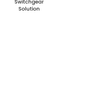
Switchgear
Solution
Sobre nós
Política de privacidade
Política de reembolso
Política de garantia
E-catalogue Download
Atendimento ao cliente e ajuda
Mapa do site
Entre em contato conosco