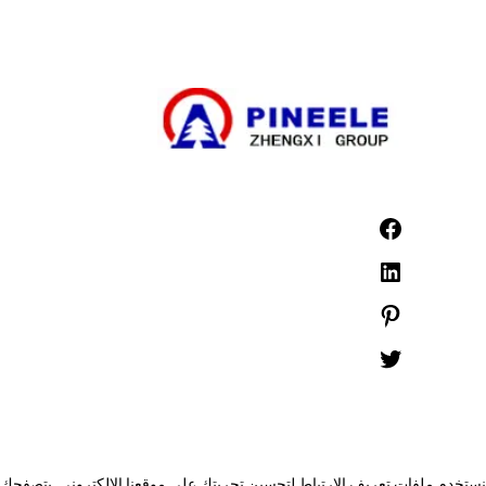
©1999 -
PINEELE جميع الحقوق محفوظة.
يُحظر إعادة إنتاج المواد الواردة هنا بأي صيغة أو وسائط دون الحصول على إذن كتابي صريح من شركة  Ltd
نستخدم ملفات تعريف الارتباط لتحسين تجربتك على موقعنا الإلكتروني. بتصفحك له