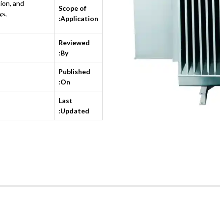
tion, and
Scope of
gs,
Application:
Reviewed
By:
Published
On:
Last
Updated: