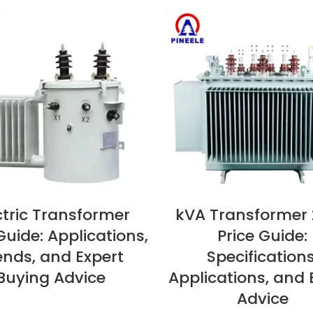
ctric Transformer
2500 kVA Transformer
VIEW NOW
V
Guide: Applications,
Price Guide:
ends, and Expert
Specifications
Buying Advice
Applications, and 
Advice