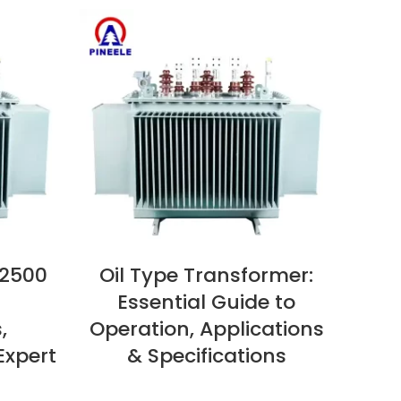
Oil Type Transformer:
IEW NOW
VIEW NOW
Essential Guide to
,
Operation, Applications
Expert
& Specifications