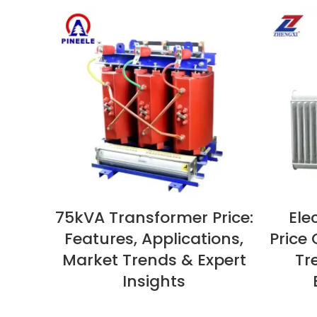
mer
75kVA Transformer Price:
Ele
W NOW
VIEW NOW
Features, Applications,
Price 
Market Trends & Expert
Tr
ert
Insights