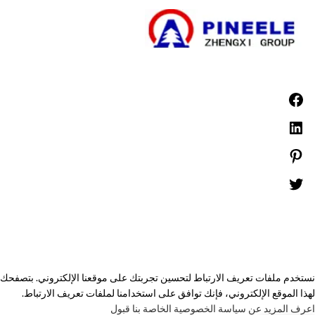
©1999 -
PINEELE جميع الحقوق محفوظة.
يُحظر إعادة إنتاج المواد الواردة هنا بأي صيغة أو وسائط دون الحصول على إذن كتابي صريح
من شركة PINEELE Electric Group, Ltd..
نستخدم ملفات تعريف الارتباط لتحسين تجربتك على موقعنا الإلكتروني. بتصفحك
لهذا الموقع الإلكتروني، فإنك توافق على استخدامنا لملفات تعريف الارتباط.
اعرف المزيد عن سياسة الخصوصية الخاصة بنا
قبول