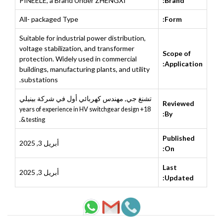
PINEELE, a Brand Under ZHENGXI
Brand:
All- packaged Type
Form:
Suitable for industrial power distribution,
voltage stabilization, and transformer
Scope of
protection. Widely used in commercial
Application:
buildings, manufacturing plants, and utility
substations.
تشنغ جي
,
مهندس كهربائي أول في شركة بينيلي
Reviewed
18+ years of experience in HV switchgear design
By:
& testing.
Published
أبريل 3, 2025
On:
Last
أبريل 3, 2025
Updated: