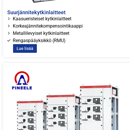
Suurjännitekytkinlaitteet
Kaasueristeiset kytkinlaitteet
Korkeajännitekompensointikaappi
Metallilevyiset kytkinlaitteet
Rengaspääyksikkö (RMU)
Lue lisää