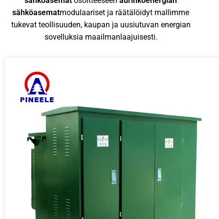
sähköasemat
osoitteeseen
aurinkoenergian
sähköasemat
modulaariset ja räätälöidyt mallimme
tukevat teollisuuden, kaupan ja uusiutuvan energian
sovelluksia maailmanlaajuisesti.