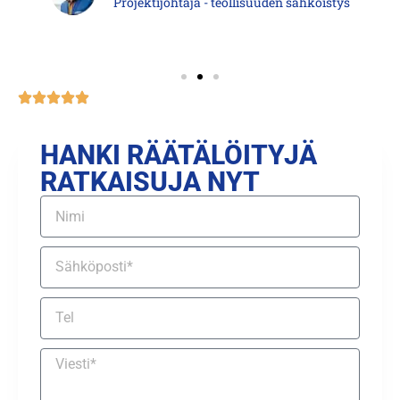
Projektijohtaja - teollisuuden sähköistys
HANKI RÄÄTÄLÖITYJÄ
RATKAISUJA NYT