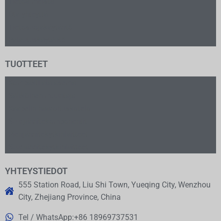
Tietoa meistä
Ota yhteyttä
Tietosuojakäytäntö
Palautuskäytäntö
TUOTTEET
Kompakti ala-asema
Sähköinen muuntaja
Kaapelin haaroituskotelo
Suurjännitekomponentit
Pienjännitekytkinlaitteet
Suurjännitekytkinlaitteet
YHTEYSTIEDOT
555 Station Road, Liu Shi Town, Yueqing City, Wenzhou
City, Zhejiang Province, China
Tel / WhatsApp:+86 18969737531