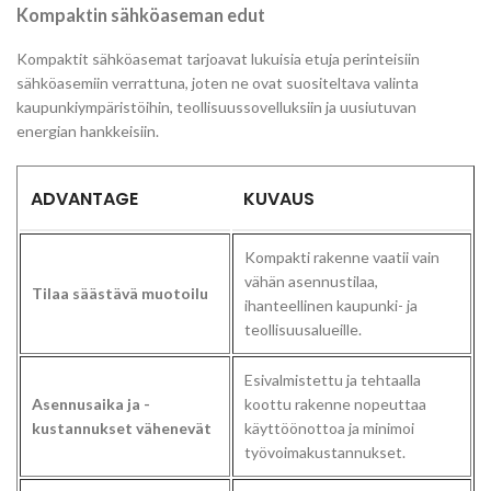
Kompaktin sähköaseman edut
Kompaktit sähköasemat tarjoavat lukuisia etuja perinteisiin
sähköasemiin verrattuna, joten ne ovat suositeltava valinta
kaupunkiympäristöihin, teollisuussovelluksiin ja uusiutuvan
energian hankkeisiin.
ADVANTAGE
KUVAUS
Kompakti rakenne vaatii vain
vähän asennustilaa,
Tilaa säästävä muotoilu
ihanteellinen kaupunki- ja
teollisuusalueille.
Esivalmistettu ja tehtaalla
Asennusaika ja -
koottu rakenne nopeuttaa
kustannukset vähenevät
käyttöönottoa ja minimoi
työvoimakustannukset.