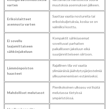
varten
muutoksia asennuksen jälkeen.
Saattaa vaatia nostureita tai
Erikoislaitteet
erikoiskuljetuksia, koska se on
asennusta varten
valmiiksi koottu.
Kompaktit sähköasemat
Ei sovellu
soveltuvat parhaiten
laajamittaiseen
paikalliseen jakeluun eikä
sähkönjakeluun
suurjännitteiseen siirtoon.
Rajallinen tila voi vaatia
Lämmönpoiston
ylimääräisiä jäähdytysjärjestelmiä
haasteet
ylikuumenemisen estämiseksi.
Pienikokoinen ulkoasu voi lisätä
Mahdolliset melutasot
melutasoa tietyissä
ympäristöissä.