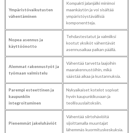
Kompakti jalanjälki minimoi
Ympäristövaikutusten
maankäytön ja voi sisältää
vähentäminen
ympäristöystävällisiä
komponentteja.
Tehdastestatut ja valmiiksi
Nopea asennus ja
kootut yksiköt vähentävät
käyttöönotto
asennusaikaa paikan päällä.
Vähentää tarvetta laajoihin
Alemmat rakennustyöt ja
maarakennustöihin, mikä
työmaan valmistelu
säästää aikaa ja kustannuksia.
Parempi esteettinen ja
Nykyaikaiset kotelot sopivat
kaupunkiin
hyvin kaupunkikuvaan ja
integroituminen
teollisuuslaitoksiin.
Vähentää siirtohäviöitä
Pienemmät jakeluhäviöt
sijoittamalla muuntajat
lähemmäs kuormituskeskuksia.