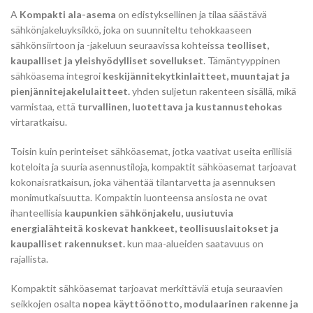
A
Kompakti ala-asema
on edistyksellinen ja tilaa säästävä
sähkönjakeluyksikkö, joka on suunniteltu tehokkaaseen
sähkönsiirtoon ja -jakeluun seuraavissa kohteissa
teolliset,
kaupalliset ja yleishyödylliset sovellukset
. Tämäntyyppinen
sähköasema integroi
keskijännitekytkinlaitteet, muuntajat ja
pienjännitejakelulaitteet.
yhden suljetun rakenteen sisällä, mikä
varmistaa, että
turvallinen, luotettava ja kustannustehokas
virtaratkaisu.
Toisin kuin perinteiset sähköasemat, jotka vaativat useita erillisiä
koteloita ja suuria asennustiloja, kompaktit sähköasemat tarjoavat
kokonaisratkaisun, joka vähentää tilantarvetta ja asennuksen
monimutkaisuutta. Kompaktin luonteensa ansiosta ne ovat
ihanteellisia
kaupunkien sähkönjakelu, uusiutuvia
energialähteitä koskevat hankkeet, teollisuuslaitokset ja
kaupalliset rakennukset.
kun maa-alueiden saatavuus on
rajallista.
Kompaktit sähköasemat tarjoavat merkittäviä etuja seuraavien
seikkojen osalta
nopea käyttöönotto, modulaarinen rakenne ja