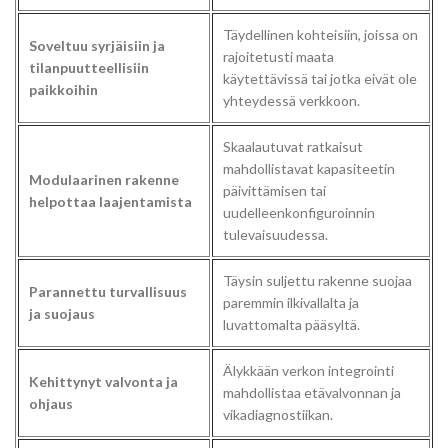
Täydellinen kohteisiin, joissa on
Soveltuu syrjäisiin ja
rajoitetusti maata
tilanpuutteellisiin
käytettävissä tai jotka eivät ole
paikkoihin
yhteydessä verkkoon.
Skaalautuvat ratkaisut
mahdollistavat kapasiteetin
Modulaarinen rakenne
päivittämisen tai
helpottaa laajentamista
uudelleenkonfiguroinnin
tulevaisuudessa.
Täysin suljettu rakenne suojaa
Parannettu turvallisuus
paremmin ilkivallalta ja
ja suojaus
luvattomalta pääsyltä.
Älykkään verkon integrointi
Kehittynyt valvonta ja
mahdollistaa etävalvonnan ja
ohjaus
vikadiagnostiikan.