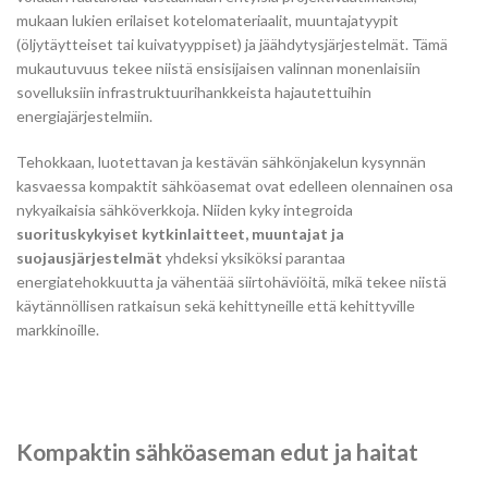
mukaan lukien erilaiset kotelomateriaalit, muuntajatyypit
(öljytäytteiset tai kuivatyyppiset) ja jäähdytysjärjestelmät. Tämä
mukautuvuus tekee niistä ensisijaisen valinnan monenlaisiin
sovelluksiin infrastruktuurihankkeista hajautettuihin
energiajärjestelmiin.
Tehokkaan, luotettavan ja kestävän sähkönjakelun kysynnän
kasvaessa kompaktit sähköasemat ovat edelleen olennainen osa
nykyaikaisia sähköverkkoja. Niiden kyky integroida
suorituskykyiset kytkinlaitteet, muuntajat ja
suojausjärjestelmät
yhdeksi yksiköksi parantaa
energiatehokkuutta ja vähentää siirtohäviöitä, mikä tekee niistä
käytännöllisen ratkaisun sekä kehittyneille että kehittyville
markkinoille.
Kompaktin sähköaseman edut ja haitat