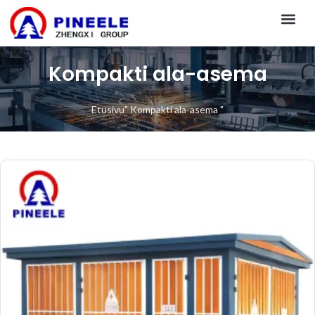
CONTACT US
Kompakti ala-asema
Etusivu
"
Kompakti ala-asema
"