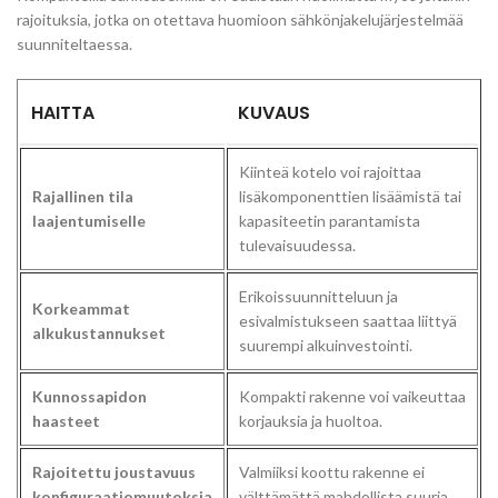
rajoituksia, jotka on otettava huomioon sähkönjakelujärjestelmää
suunniteltaessa.
HAITTA
KUVAUS
Kiinteä kotelo voi rajoittaa
Rajallinen tila
lisäkomponenttien lisäämistä tai
laajentumiselle
kapasiteetin parantamista
tulevaisuudessa.
Erikoissuunnitteluun ja
Korkeammat
esivalmistukseen saattaa liittyä
alkukustannukset
suurempi alkuinvestointi.
Kunnossapidon
Kompakti rakenne voi vaikeuttaa
haasteet
korjauksia ja huoltoa.
Rajoitettu joustavuus
Valmiiksi koottu rakenne ei
konfiguraatiomuutoksia
välttämättä mahdollista suuria