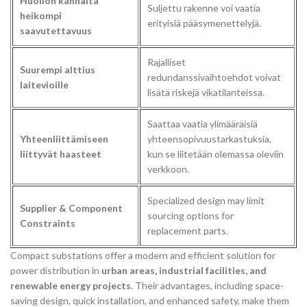
Huollon kannalta
Suljettu rakenne voi vaatia
heikompi
erityisiä pääsymenettelyjä.
saavutettavuus
Rajalliset
Suurempi alttius
redundanssivaihtoehdot voivat
laitevioille
lisätä riskejä vikatilanteissa.
Saattaa vaatia ylimääräisiä
Yhteenliittämiseen
yhteensopivuustarkastuksia,
liittyvät haasteet
kun se liitetään olemassa oleviin
verkkoon.
Specialized design may limit
Supplier & Component
sourcing options for
Constraints
replacement parts.
Compact substations offer a modern and efficient solution for
power distribution in
urban areas, industrial facilities, and
renewable energy projects
. Their advantages, including space-
saving design, quick installation, and enhanced safety, make them