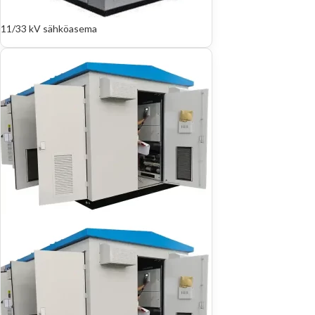
11/33 kV sähköasema