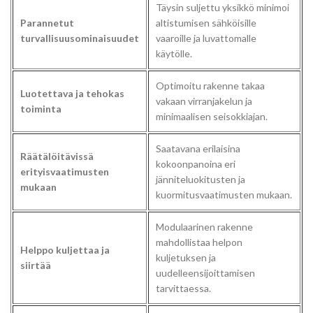
Täysin suljettu yksikkö minimoi
Parannetut
altistumisen sähköisille
turvallisuusominaisuudet
vaaroille ja luvattomalle
käytölle.
Optimoitu rakenne takaa
Luotettava ja tehokas
vakaan virranjakelun ja
toiminta
minimaalisen seisokkiajan.
Saatavana erilaisina
Räätälöitävissä
kokoonpanoina eri
erityisvaatimusten
jänniteluokitusten ja
mukaan
kuormitusvaatimusten mukaan.
Modulaarinen rakenne
mahdollistaa helpon
Helppo kuljettaa ja
kuljetuksen ja
siirtää
uudelleensijoittamisen
tarvittaessa.