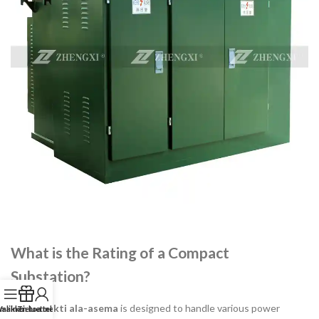
What is the Rating of a Compact
Substation?
A
Kompakti ala-asema
is designed to handle various power
lmainen luettelo
Valikko
Tietoa meistä