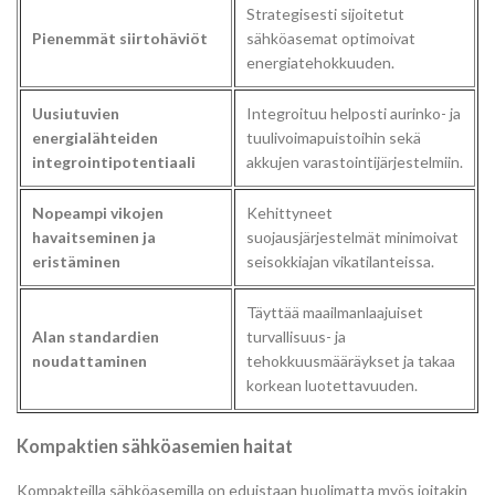
Strategisesti sijoitetut
Pienemmät siirtohäviöt
sähköasemat optimoivat
energiatehokkuuden.
Uusiutuvien
Integroituu helposti aurinko- ja
energialähteiden
tuulivoimapuistoihin sekä
integrointipotentiaali
akkujen varastointijärjestelmiin.
Nopeampi vikojen
Kehittyneet
havaitseminen ja
suojausjärjestelmät minimoivat
eristäminen
seisokkiajan vikatilanteissa.
Täyttää maailmanlaajuiset
Alan standardien
turvallisuus- ja
noudattaminen
tehokkuusmääräykset ja takaa
korkean luotettavuuden.
Kompaktien sähköasemien haitat
Kompakteilla sähköasemilla on eduistaan huolimatta myös joitakin