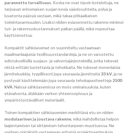
parannettu turvallisuus
. Koska ne ovat täysin koteloituja, ne
tarjoavat erinomaisen suojan kovia sääolosuhteita, pölyä ja
luvatonta pääsyä vastaan, mikä takaa pitkäaikaisen
toimintavarmuuden. Lisäksi niiden esiasennettu rakenne minimoi
työ- ja rakennuskustannukset paikan päällä, mikä nopeuttaa
käyttöönottoa.
Kompaktit sähköasemat on suunniteltu vastaamaan
maailmanlaajuisia teollisuusstandardeja, ja ne on varustettu
edistyksellisillä suojaus- ja valvontajärjestelmillä, jotka tekevät
niistä erittäin luotettavia ja tehokkaita. Ne tukevat monenlaisia
jänniteluokkia, tyypillisesti jopa seuraavia jännitteitä
33 kV
, ja ne
pystyvät käsittelemään jopa seuraavia tehokapasiteetteja
2500
kVA
. Näissä sähköasemissa on myös ominaisuuksia, kuten
etävalvonta, älykkään verkon yhteensopivuus ja
ympäristöystävälliset materiaalit.
Toinen kompaktien sähköasemien merkittävä etu on niiden
modulaarinen ja joustava rakenne
, mikä mahdollistaa helpon
laajentamisen tai siirtämisen tehontarpeen muuttuessa. Ne
voidaan räätälöidä vastaamaan erityisiä projektivaatimuksia,