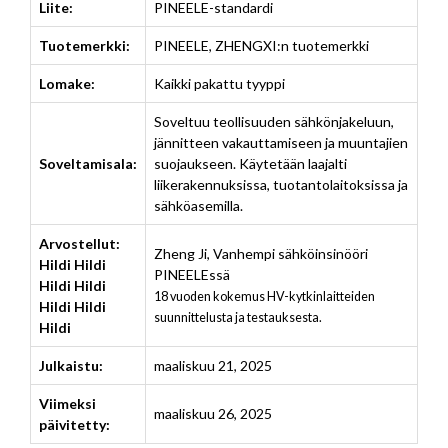
Liite:
PINEELE-standardi
Tuotemerkki:
PINEELE, ZHENGXI:n tuotemerkki
Lomake:
Kaikki pakattu tyyppi
Soveltuu teollisuuden sähkönjakeluun,
jännitteen vakauttamiseen ja muuntajien
Soveltamisala:
suojaukseen. Käytetään laajalti
liikerakennuksissa, tuotantolaitoksissa ja
sähköasemilla.
Arvostellut:
Zheng Ji
,
Vanhempi sähköinsinööri
Hildi Hildi
PINEELEssä
Hildi Hildi
18 vuoden kokemus HV-kytkinlaitteiden
Hildi Hildi
suunnittelusta ja testauksesta.
Hildi
Julkaistu:
maaliskuu 21, 2025
Viimeksi
maaliskuu 26, 2025
päivitetty: