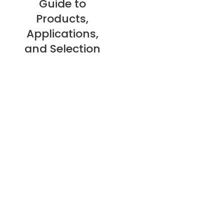
Guide to
Products,
Applications,
and Selection
Tietoa meistä
Tietosuojakäytäntö
Palautuskäytäntö
Takuukäytäntö
E-catalogue Download
Asiakaspalvelu & apu
Sivuston kartta
Ota yhteyttä
Kaapelin haaroituskotelo