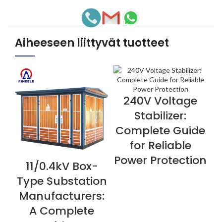
Aiheeseen liittyvät tuotteet
240V Voltage
NÄYTÄ NYT
Stabilizer:
Complete Guide
for Reliable
Power Protection
11/0.4kV Box-
NÄYTÄ NYT
N
Type Substation
Manufacturers:
A Complete