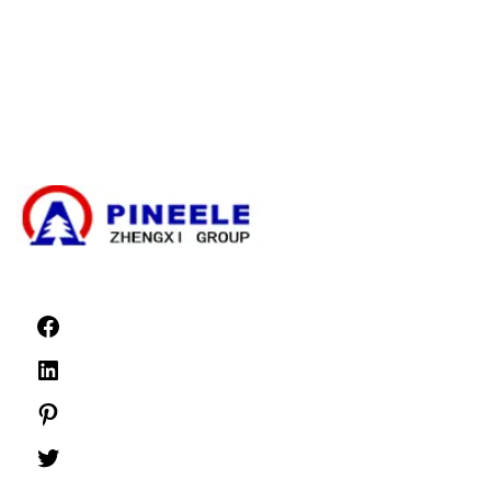
Kompakti ala-asema
Sähköinen muuntaja
Suurjännitekaapelin päättämissarja
Suurjännitekomponentit
Suurjännitekytkinlaitteet
Pienjännitekytkinlaitteet
Uutiset