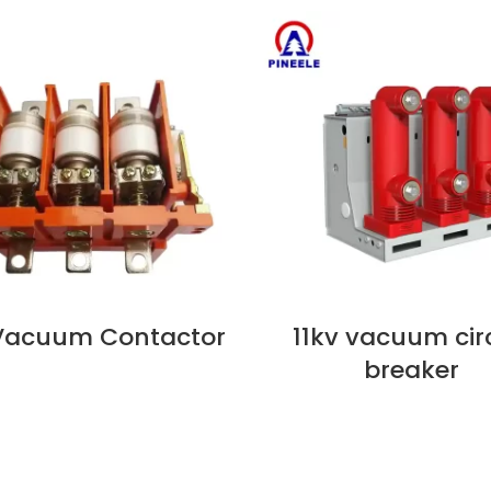
 Vacuum Contactor
11kv vacuum cir
지금 보기
breaker