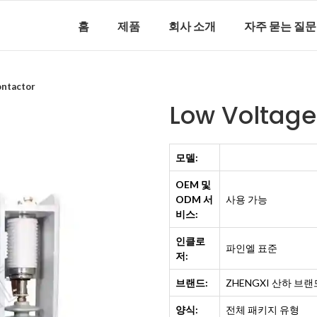
홈
제품
회사 소개
자주 묻는 질문
ontactor
Low Voltag
모델:
OEM 및
ODM 서
사용 가능
비스:
인클로
파인엘 표준
저:
브랜드:
ZHENGXI 산하 브랜드
양식:
전체 패키지 유형