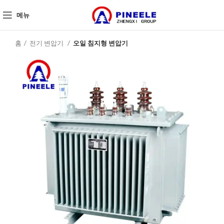
메뉴
홈
전기 변압기
오일 침지형 변압기