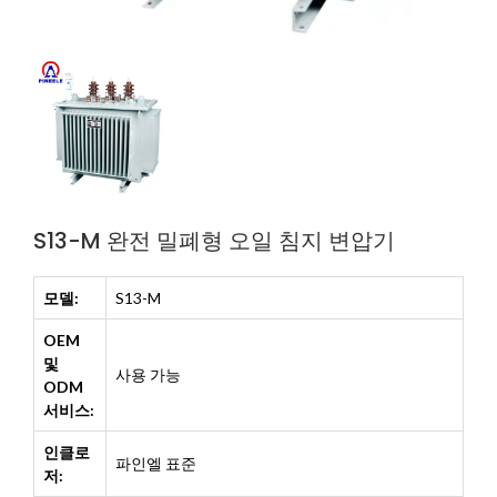
S13-M 완전 밀폐형 오일 침지 변압기
모델:
S13-M
OEM
및
사용 가능
ODM
서비스:
인클로
파인엘 표준
저: