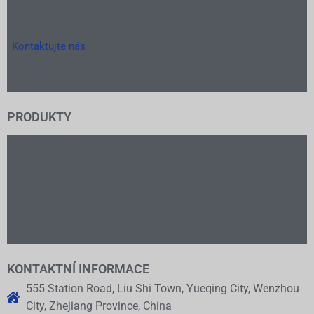
Produkty
O nás
Kontaktujte nás
Zásady ochrany osobních údajů
Zásady vracení peněz
PRODUKTY
Kompaktní rozvodna
Elektrický transformátor
Kabelová rozbočovací skříň
Vysokonapěťové komponenty
Nízkonapěťové rozváděče
Vysokonapěťové rozváděče
KONTAKTNÍ INFORMACE
555 Station Road, Liu Shi Town, Yueqing City, Wenzhou
City, Zhejiang Province, China