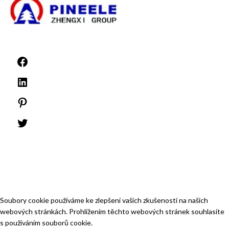
©1999 -
PINEELE Všechna práva vyhrazena.
Reprodukce zde obsažených materiálů v jakémkoli formátu nebo na jakémkoli
médiu bez výslovného písemného souhlasu společnosti PINEELE Electric
Group Co., Ltd. je zakázána.
Soubory cookie používáme ke zlepšení vašich zkušeností na našich
webových stránkách. Prohlížením těchto webových stránek souhlasíte
s používáním souborů cookie.