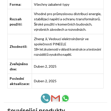
Forma:
Všechny zabalené typy
Vhodné pro průmyslovou distribuci energie,
Rozsah
stabilizaci napětí a ochranu transformátorů.
použití:
Široké použití v komerčních budovách,
výrobních závodech a rozvodnách.
Zheng Ji
,
Vedoucí elektroinženýr ve
společnosti PINEELE
Zhodnotil:
18+ let zkušeností v oblasti konstrukce a testování
rozváděčů vysokého napětí.
Zveřejněno
Duben 2, 2025
dne:
Poslední
Duben 2, 2025
aktualizace:
Související produkty