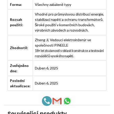
Forma:
Všechny zabalené typy
Vhodné pro průmyslovou distribuci energie,
Rozsah
stabilizaci napětí a ochranu transformátorů.
použití:
Široké použití v komerčních budovách,
výrobních závodech a rozvodnách.
Zheng Ji
,
Vedoucí elektroinženýr ve
společnosti PINEELE
Zhodnotil:
18+ let zkušeností v oblasti konstrukce a testování
rozváděčů vysokého napětí.
Zveřejněno
Duben 6, 2025
dne:
Poslední
Duben 6, 2025
aktualizace:
Související produkty