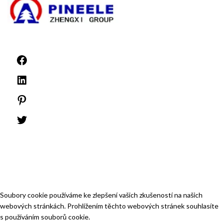
©1999 -
PINEELE Všechna práva vyhrazena.
Reprodukce zde obsažených materiálů v jakémkoli formátu nebo na jakémkoli
médiu bez výslovného písemného souhlasu společnosti PINEELE Electric
Group Co., Ltd. je zakázána.
Soubory cookie používáme ke zlepšení vašich zkušeností na našich
webových stránkách. Prohlížením těchto webových stránek souhlasíte
s používáním souborů cookie.