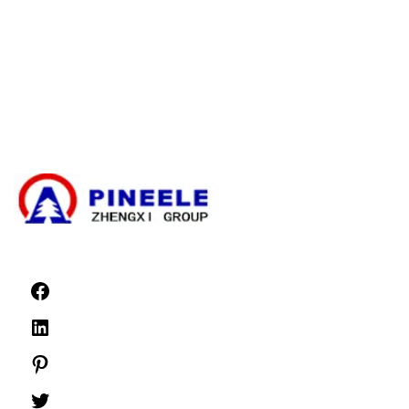
Kabelabzweigkasten
Kompaktes Umspannwerk
Elektrischer Transformator
Hochspannungskabel-Abschluss-Set
Hochspannungskomponenten
Hochspannungs-Schaltanlagen
Niederspannungs-Schaltanlagen
Nachrichten