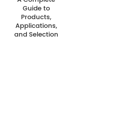
Guide to
Products,
Applications,
and Selection
Über uns
Datenschutzbestimmungen
Erstattungspolitik
Garantiepolitik
E-catalogue Download
Kundendienst & Hilfe
Lageplan
Kontakt