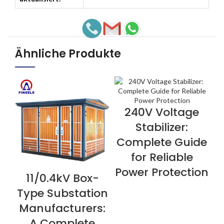
Ähnliche Produkte
240V Voltage
JETZT ANSEHEN
Stabilizer:
Complete Guide
for Reliable
Power Protection
11/0.4kV Box-
JETZT ANSEHEN
J
Type Substation
Manufacturers:
A Complete