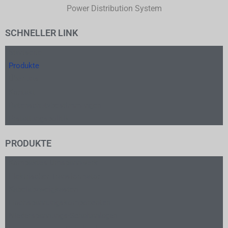
Power Distribution System
SCHNELLER LINK
Startseite
Produkte
Über uns
Kontakt
Datenschutzbestimmungen
Erstattungspolitik
PRODUKTE
Kompaktes Umspannwerk
Elektrischer Transformator
Kabelabzweigkasten
Hochspannungskomponenten
Niederspannungs-Schaltanlagen