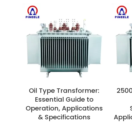
Oil Type Transformer:
2500
VEDI ORA
VEDI OR
Essential Guide to
Operation, Applications
& Specifications
Appli