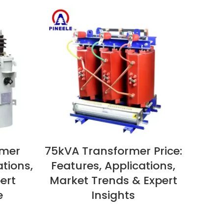
rmer
75kVA Transformer Price:
50
VEDI ORA
VEDI 
ations,
Features, Applications,
ert
Market Trends & Expert
e
Insights
Ap