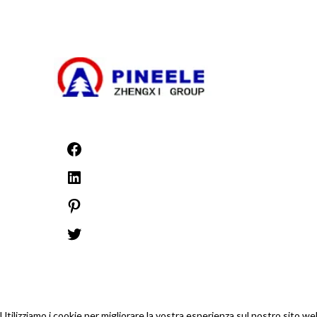
©1999 -
PINEELE Tutti i diritti riservati.
È vietata la riproduzione del materiale contenuto nel presente documen
Utilizziamo i cookie per migliorare la vostra esperienza sul nostro sito w