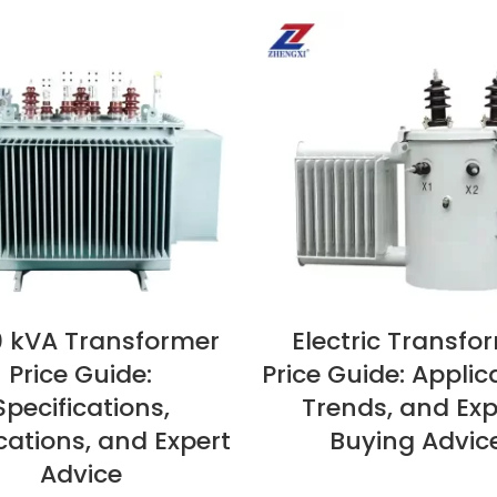
 kVA Transformer
Electric Transfo
A
VEDI ORA
Price Guide:
Price Guide: Applic
Specifications,
Trends, and Exp
cations, and Expert
Buying Advic
Advice