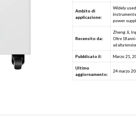
Widely used 
Ambito di
instruments,
applicazione:
power suppl
Zheng Ji
,
In
Recensito da:
Oltre 18 anni 
ad alta tensio
Pubblicato il:
Marzo 21, 2
Ultimo
24 marzo 2
aggiornamento: