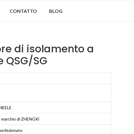
CONTATTO
BLOG
re di isolamento a
se QSG/SG
INEELE
n marchio di ZHENGXI
confezionato