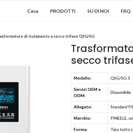
Casa
PRODOTTI
SU DI NOI
FAQ
asformatore di isolamento a secco trifase QSG/SG
Trasformato
secco trifa
Modello:
QSG/SG 3
Servizi OEM e
Disponibile
ODM:
Allegato:
Standard P
Marchio:
PINEELE, u
Forma:
Tipo tutto 