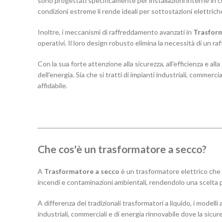
sono progettati specificamente per installazioni interne in cu
condizioni estreme li rende ideali per sottostazioni elettriche,
Inoltre, i meccanismi di raffreddamento avanzati in
Trasform
operativi. Il loro design robusto elimina la necessità di un r
Con la sua forte attenzione alla sicurezza, all'efficienza e all
dell'energia. Sia che si tratti di impianti industriali, commer
affidabile.
Che cos'è un trasformatore a secco?
A
Trasformatore a secco
è un trasformatore elettrico che ut
incendi e contaminazioni ambientali, rendendolo una scelta pi
A differenza dei tradizionali trasformatori a liquido, i modelli
industriali, commerciali e di energia rinnovabile dove la sicur