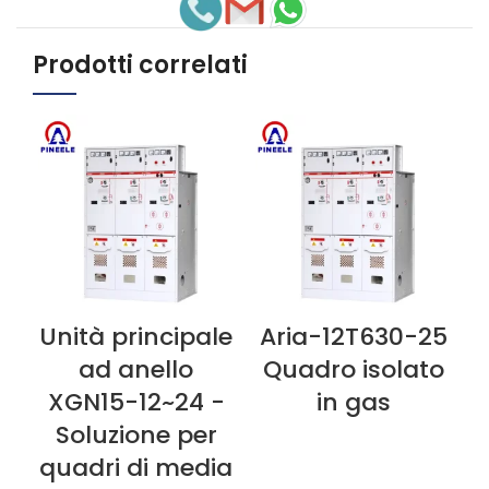
Prodotti correlati
Unità principale
Aria-12T630-25
Q
VEDI ORA
VEDI ORA
V
ad anello
Quadro isolato
XGN15-12~24 -
in gas
m
Soluzione per
quadri di media