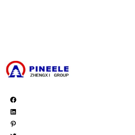
Scatola di derivazione dei cavi
Sottostazione compatta
Trasformatore elettrico
Kit di terminazione dei cavi ad alta tensione
Componenti ad alta tensione
Apparecchiature di comando ad alta tensione
Quadri di bassa tensione
Notizie