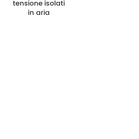
tensione isolati
in aria
Chi siamo
Informativa sulla privacy
Politica di rimborso
Politica di garanzia
E-catalogue Download
Servizio clienti e assistenza
Mappa del sito
Contatto