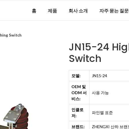
홈
제품
회사 소개
자주 묻는 질문
thing Switch
JN15-24 Hig
Switch
모델:
JN15-24
OEM 및
ODM 서
사용 가능
비스:
인클로
파인엘 표준
저:
브랜드:
ZHENGXI 산하 브랜드