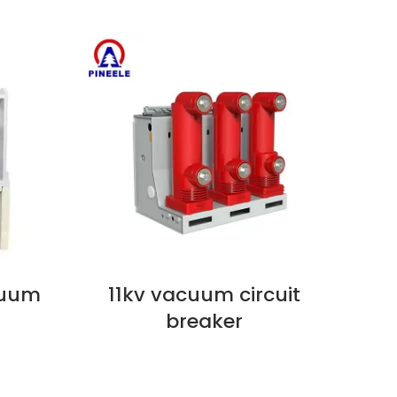
cuum
11kv vacuum circuit
지금 보기
지금 
breaker