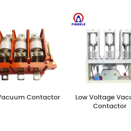
 Vacuum Contactor
Low Voltage Va
지금 보기
Contactor