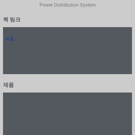
Power Distribution System
퀵 링크
홈
제품
회사 소개
문의하기
개인정보 보호정책
환불 정책
제품
소형 변전소
전기 변압기
케이블 분기 박스
고전압 부품
저전압 스위치 기어