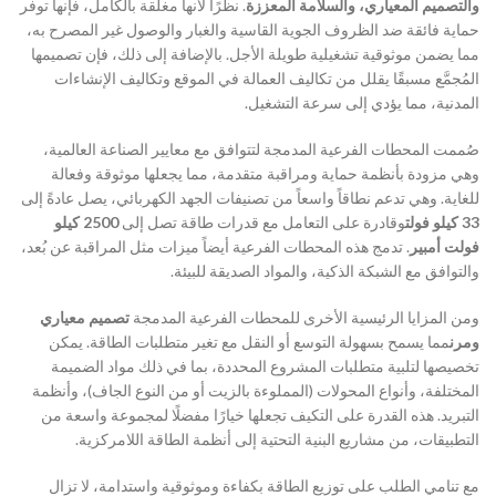
والتصميم المعياري، والسلامة المعززة
. نظرًا لأنها مغلقة بالكامل، فإنها توفر
حماية فائقة ضد الظروف الجوية القاسية والغبار والوصول غير المصرح به،
مما يضمن موثوقية تشغيلية طويلة الأجل. بالإضافة إلى ذلك، فإن تصميمها
المُجمَّع مسبقًا يقلل من تكاليف العمالة في الموقع وتكاليف الإنشاءات
المدنية، مما يؤدي إلى سرعة التشغيل.
صُممت المحطات الفرعية المدمجة لتتوافق مع معايير الصناعة العالمية،
وهي مزودة بأنظمة حماية ومراقبة متقدمة، مما يجعلها موثوقة وفعالة
للغاية. وهي تدعم نطاقاً واسعاً من تصنيفات الجهد الكهربائي، يصل عادةً إلى
33 كيلو فولت
وقادرة على التعامل مع قدرات طاقة تصل إلى
2500 كيلو
فولت أمبير
. تدمج هذه المحطات الفرعية أيضاً ميزات مثل المراقبة عن بُعد،
والتوافق مع الشبكة الذكية، والمواد الصديقة للبيئة.
ومن المزايا الرئيسية الأخرى للمحطات الفرعية المدمجة
تصميم معياري
ومرن
مما يسمح بسهولة التوسع أو النقل مع تغير متطلبات الطاقة. يمكن
تخصيصها لتلبية متطلبات المشروع المحددة، بما في ذلك مواد الضميمة
المختلفة، وأنواع المحولات (المملوءة بالزيت أو من النوع الجاف)، وأنظمة
التبريد. هذه القدرة على التكيف تجعلها خيارًا مفضلًا لمجموعة واسعة من
التطبيقات، من مشاريع البنية التحتية إلى أنظمة الطاقة اللامركزية.
مع تنامي الطلب على توزيع الطاقة بكفاءة وموثوقية واستدامة، لا تزال