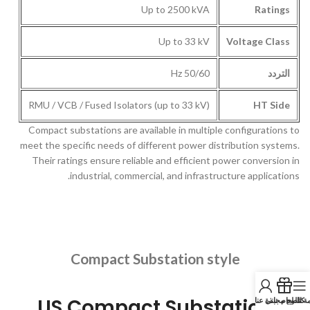
Up to 2500 kVA
Ratings
Up to 33 kV
Voltage Class
50/60 Hz
التردد
RMU / VCB / Fused Isolators (up to 33 kV)
HT Side
Compact substations are available in multiple configurations to
meet the specific needs of different power distribution systems.
Their ratings ensure reliable and efficient power conversion in
industrial, commercial, and infrastructure applications.
Compact Substation style
US Compact Substation
مة الطعام
كتالوج مجاني
نبذة عنا