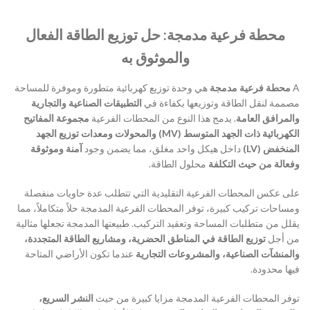
محطة فرعية مدمجة: حل توزيع الطاقة الفعال
والموثوق به
هي وحدة توزيع كهربائية متطورة وموفرة للمساحة
محطة فرعية مدمجة
A
مصممة لنقل الطاقة وتوزيعها بكفاءة في
التطبيقات الصناعية والتجارية
والمرافق العامة
. يدمج هذا النوع من المحطات الفرعية
مجموعة المفاتيح
الكهربائية ذات الجهد المتوسط (MV) والمحولات ومعدات توزيع الجهد
المنخفض (LV)
داخل هيكل واحد مغلق، مما يضمن وجود
آمنة وموثوقة
وفعالة من حيث التكلفة
محلول الطاقة.
على عكس المحطات الفرعية التقليدية التي تتطلب عدة حاويات منفصلة
ومساحات تركيب كبيرة، توفر المحطات الفرعية المدمجة حلاً متكاملاً، مما
يقلل من متطلبات المساحة وتعقيد التركيب. طبيعتها المدمجة تجعلها مثالية
من أجل
توزيع الطاقة في المناطق الحضرية، ومشاريع الطاقة المتجددة،
والمنشآت الصناعية، والمشروعات التجارية
عندما تكون الأراضي المتاحة
فيها محدودة.
توفر المحطات الفرعية المدمجة مزايا كبيرة من حيث
النشر السريع،