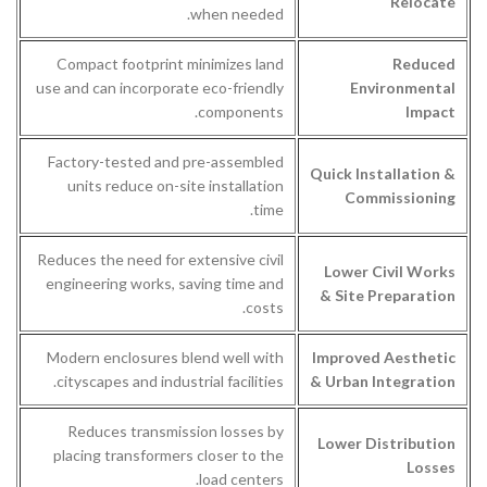
Relocate
when needed.
Compact footprint minimizes land
Reduced
use and can incorporate eco-friendly
Environmental
components.
Impact
Factory-tested and pre-assembled
Quick Installation &
units reduce on-site installation
Commissioning
time.
Reduces the need for extensive civil
Lower Civil Works
engineering works, saving time and
& Site Preparation
costs.
Modern enclosures blend well with
Improved Aesthetic
cityscapes and industrial facilities.
& Urban Integration
Reduces transmission losses by
Lower Distribution
placing transformers closer to the
Losses
load centers.