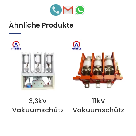
Ähnliche Produkte
3,3kV
11kV
N
JETZT ANSEHEN
JETZT ANSEHEN
J
Vakuumschütz
Vakuumschütz