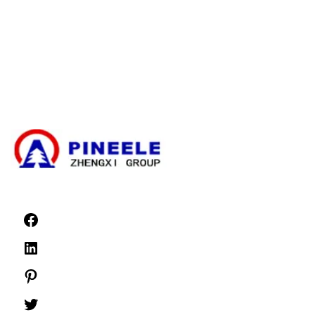
Caja de derivación de cables
Subestación compacta
Transformador eléctrico
Kit de terminación de cables de alta tensión
Componentes de alta tensión
Aparamenta de alta tensión
Aparamenta de baja tensión
Noticias