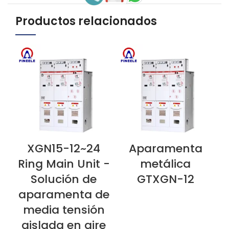
Productos relacionados
XGN15-12~24
Aparamenta
VER AHORA
VER AHORA
V
Ring Main Unit -
metálica
Solución de
GTXGN-12
aparamenta de
media tensión
aislada en aire