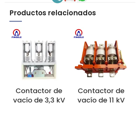
Productos relacionados
Contactor de
Contactor de
VER AHORA
VER AHORA
V
vacío de 3,3 kV
vacío de 11 kV