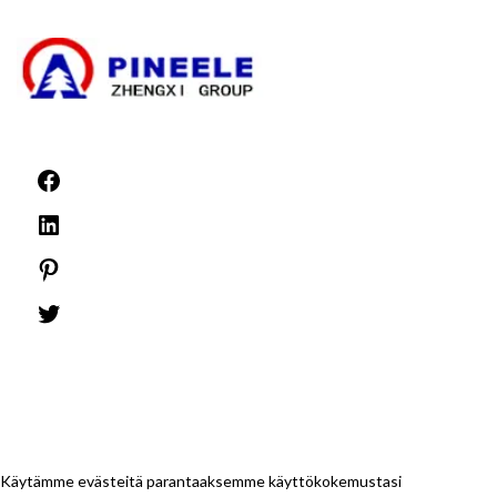
Uutiset
©1999 -
PINEELE Kaikki oikeudet pidätetään.
Tämän asiakirjan sisältämän materiaalin jäljentäminen missä tahansa muodossa
tai mediassa ilman PINEELE Electric Group Co., Ltd:n nimenomaista kirjallista
lupaa on kielletty.
Käytämme evästeitä parantaaksemme käyttökokemustasi