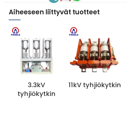
Aiheeseen liittyvät tuotteet
3.3kV
11kV tyhjiökytkin
P
NÄYTÄ NYT
NÄYTÄ NYT
N
tyhjiökytkin