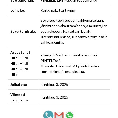
Tuotemerkki:
PINEELE, ZHENGXI:n tuotemerkki
Lomake:
Kaikki pakattu tyyppi
Soveltuu teollisuuden sähkönjakeluun,
jännitteen vakauttamiseen ja muuntajien
Soveltamisala:
suojaukseen. Käytetään laajalti
liikerakennuksissa, tuotantolaitoksissa ja
sähköasemilla.
Arvostellut:
Zheng Ji
,
Vanhempi sähköinsinööri
Hildi Hildi
PINEELEssä
Hildi Hildi
18 vuoden kokemus HV-kytkinlaitteiden
Hildi Hildi
suunnittelusta ja testauksesta.
Hildi
Julkaistu:
huhtikuu 3, 2025
Viimeksi
huhtikuu 3, 2025
päivitetty: