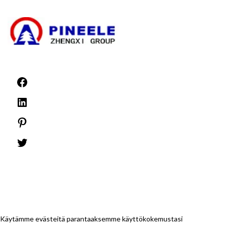
Uutiset
©1999 -
PINEELE Kaikki oikeudet pidätetään.
Tämän asiakirjan sisältämän materiaalin jäljentäminen missä tahansa muodossa
tai mediassa ilman PINEELE Electric Group Co., Ltd:n nimenomaista kirjallista
lupaa on kielletty.
Käytämme evästeitä parantaaksemme käyttökokemustasi