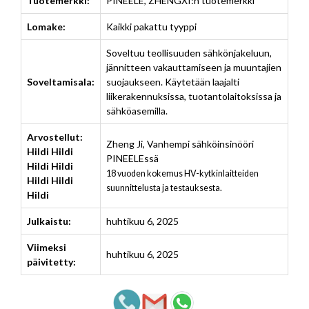
Tuotemerkki:
PINEELE, ZHENGXI:n tuotemerkki
Lomake:
Kaikki pakattu tyyppi
Soveltuu teollisuuden sähkönjakeluun,
jännitteen vakauttamiseen ja muuntajien
Soveltamisala:
suojaukseen. Käytetään laajalti
liikerakennuksissa, tuotantolaitoksissa ja
sähköasemilla.
Arvostellut:
Zheng Ji
,
Vanhempi sähköinsinööri
Hildi Hildi
PINEELEssä
Hildi Hildi
18 vuoden kokemus HV-kytkinlaitteiden
Hildi Hildi
suunnittelusta ja testauksesta.
Hildi
Julkaistu:
huhtikuu 6, 2025
Viimeksi
huhtikuu 6, 2025
päivitetty: