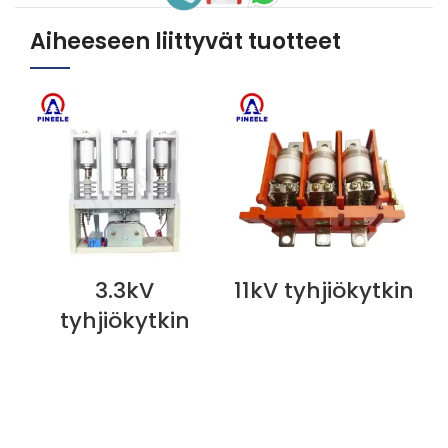
Aiheeseen liittyvät tuotteet
3.3kV
11kV tyhjiökytkin
P
NÄYTÄ NYT
NÄYTÄ NYT
N
tyhjiökytkin