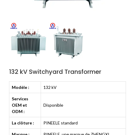
132 kV Switchyard Transformer
Modèle :
132 kV
Services
OEM et
Disponible
ODM :
La clôture :
PINEELE standard
Marque :
PINEELE, une marque de ZHENGXI