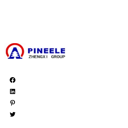
Transformateur électrique
Kit de terminaison de câble haute tension
Composants haute tension
Appareils de commutation à haute tension
Appareillage basse tension
Actualités