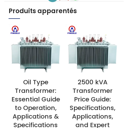
Produits apparentés
Oil Type
2500 kVA
VOIR L'ARTICLE
VOIR L'ARTICLE
V
Transformer:
Transformer
Essential Guide
Price Guide:
to Operation,
Specifications,
Applications &
Applications,
Specifications
and Expert