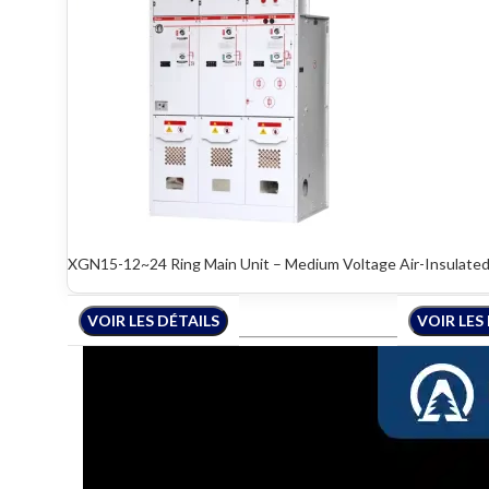
XGN15-12~24 Ring Main Unit – Medium Voltage Air-Insulated
VOIR LES DÉTAILS
VOIR LES DÉTAILS
VOIR LES DÉTAILS
VOIR LES