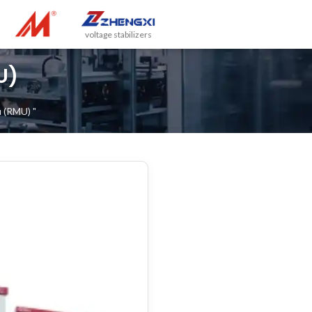
voltage stabilizers
U)
u (RMU)
"