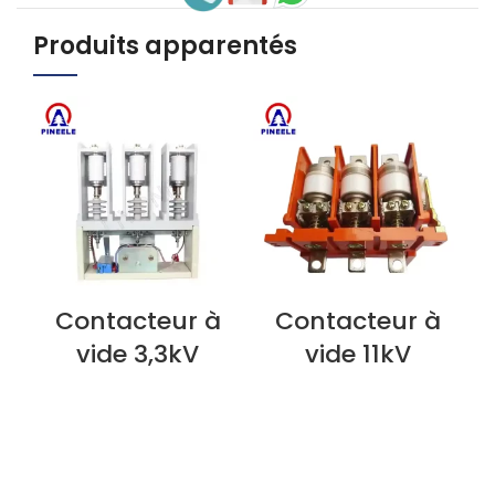
Produits apparentés
Contacteur à
Contacteur à
VOIR L'ARTICLE
VOIR L'ARTICLE
V
vide 3,3kV
vide 11kV