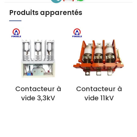
Produits apparentés
Contacteur à
Contacteur à
VOIR L'ARTICLE
VOIR L'ARTICLE
V
vide 3,3kV
vide 11kV