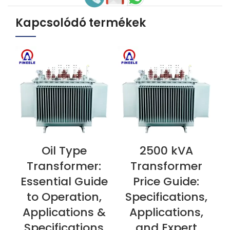
Kapcsolódó termékek
Oil Type
2500 kVA
MOST MEGTEKINTÉS
MOST MEGTEKINTÉS
M
Transformer:
Transformer
Essential Guide
Price Guide:
to Operation,
Specifications,
Applications &
Applications,
Specifications
and Expert