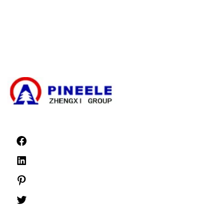
Elektromos transzformátor
Nagyfeszültségű kábelzáró készlet
Nagyfeszültségű alkatrészek
Nagyfeszültségű kapcsolóberendezések
Kisfeszültségű kapcsolóberendezések
Hírek