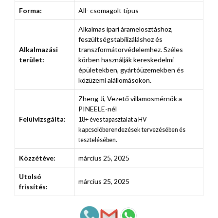
Forma:
All- csomagolt típus
Alkalmas ipari áramelosztáshoz,
feszültségstabilizáláshoz és
Alkalmazási
transzformátorvédelemhez. Széles
terület:
körben használják kereskedelmi
épületekben, gyártóüzemekben és
közüzemi alállomásokon.
Zheng Ji
,
Vezető villamosmérnök a
PINEELE-nél
Felülvizsgálta:
18+ éves tapasztalat a HV
kapcsolóberendezések tervezésében és
tesztelésében.
Közzétéve:
március 25, 2025
Utolsó
március 25, 2025
frissítés: