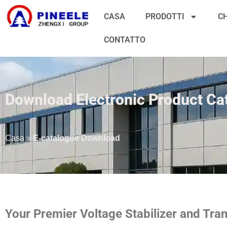
CASA
PRODOTTI
C
CONTATTO
Download Electronic Product Ca
Casa
»
E-catalogue Download
Your Premier Voltage Stabilizer and Tra