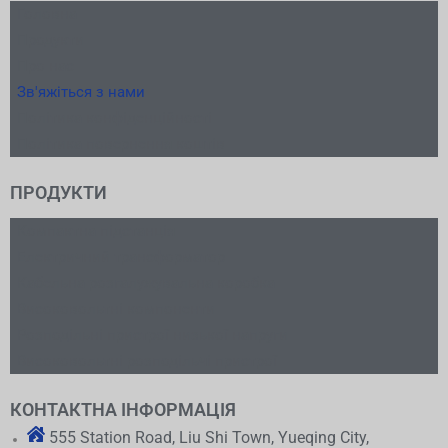
Головна
Продукти
Про нас
Зв'яжіться з нами
Політика конфіденційності
Політика повернення коштів
ПРОДУКТИ
Компактна підстанція
Електричний трансформатор
Кабельна розгалужувальна коробка
Високовольтні компоненти
Розподільні пристрої низької напруги
Високовольтні розподільчі пристрої
КОНТАКТНА ІНФОРМАЦІЯ
555 Station Road, Liu Shi Town, Yueqing City,