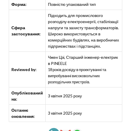
Форма:
Повністю упакований тип
Підходить для промислового
розподілу електроенергії, стабілізації
Сфера
напруги та захисту трансформаторів.
застосування:
Широко використовується в
комерційних будівлях, на виробничих
підприємствах і підстанціях.
Чжен Цзі
,
Старший інженер-електрик
в PINEELE
Reviewed by:
18 років досвіду в проектуванні та
випробуванні високовольтних
розподільчих пристроїв.
Опублікований
3 квітня 2025 року
на:
Останнє
3 квітня 2025 року
оновлення: