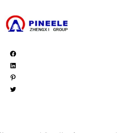
Розподільні пристрої низької напруги
Новини
©1999 -
PINEELE Всі права захищені.
Відтворення матеріалів, що містяться в цьому документі, в будь-якому
форматі або на будь-якому носії без письмового дозволу PINEELE Electric
Group Co, Ltd. заборонено.