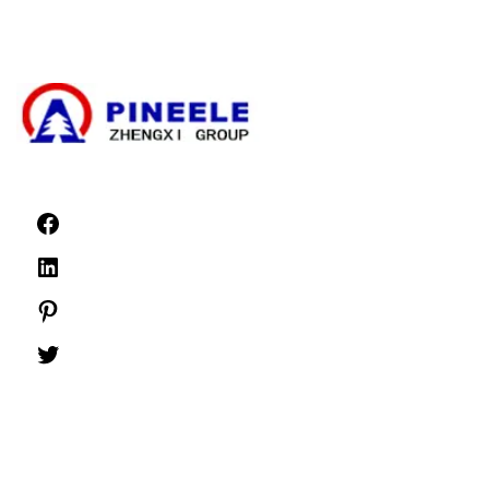
Високовольтні розподільчі пристрої
Розподільні пристрої низької напруги
Новини
©1999 -
PINEELE Всі права захищені.
Відтворення матеріалів, що містяться в цьому документі, в будь-якому
форматі або на будь-якому носії без письмового дозволу PINEELE Electric
Group Co, Ltd. заборонено.