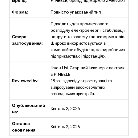
Бренд:
PINEELE, бренд під маркою ZHENGXI
Форма:
Повністю упакований тип
Підходить для промислового
розподілу електроенергії, стабілізації
Сфера
напруги та захисту трансформаторів.
застосування:
Широко використовується в
комерційних будівлях, на виробничих
підприємствах і підстанціях.
Чжен Цзі
,
Старший інженер-електрик
в PINEELE
Reviewed by:
18 років досвіду в проектуванні та
випробуванні високовольтних
розподільчих пристроїв.
Опублікований
Квітень 2, 2025
на:
Останнє
Квітень 2, 2025
оновлення: