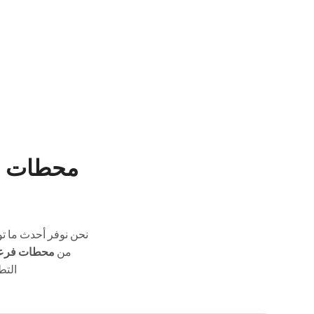
محطات ال
نحن نوفر أحدث ما ت
من
محطات فرعي
التط