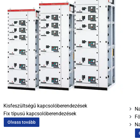
Kisfeszültségű kapcsolóberendezések
Na
Fix típusú kapcsolóberendezések
Fö
Olvass tovább
Na