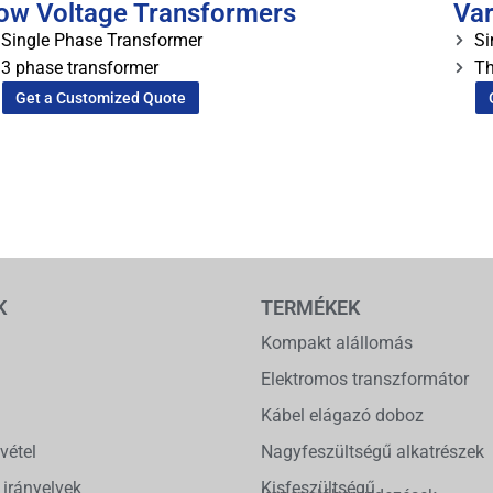
ow Voltage Transformers
Var
Single Phase Transformer
Si
3 phase transformer
Th
Get a Customized Quote
K
TERMÉKEK
Kompakt alállomás
Elektromos transzformátor
Kábel elágazó doboz
vétel
Nagyfeszültségű alkatrészek
 irányelvek
Kisfeszültségű