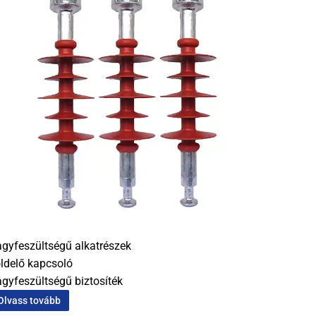
gyfeszültségű alkatrészek
ldelő kapcsoló
gyfeszültségű biztosíték
Olvass tovább