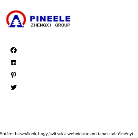
Hírek
©1999 -
PINEELE Minden jog fenntartva.
Az itt található anyagok bármilyen formátumban vagy adathordozón történő
sokszorosítása a PINEELE Electric Group Co., Ltd. kifejezett írásos engedélye
nélkül tilos.
Sütiket használunk, hogy javítsuk a weboldalunkon tapasztalt élményt.