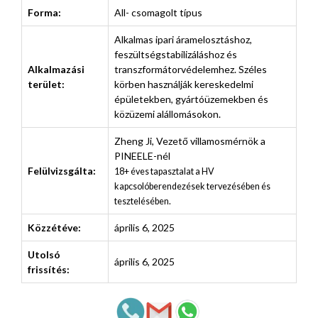
Forma:
All- csomagolt típus
Alkalmas ipari áramelosztáshoz,
feszültségstabilizáláshoz és
Alkalmazási
transzformátorvédelemhez. Széles
terület:
körben használják kereskedelmi
épületekben, gyártóüzemekben és
közüzemi alállomásokon.
Zheng Ji
,
Vezető villamosmérnök a
PINEELE-nél
Felülvizsgálta:
18+ éves tapasztalat a HV
kapcsolóberendezések tervezésében és
tesztelésében.
Közzétéve:
április 6, 2025
Utolsó
április 6, 2025
frissítés: