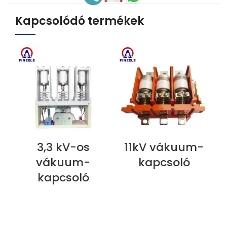
Kapcsolódó termékek
3,3 kV-os
11kV vákuum-
MOST MEGTEKINTÉS
MOST MEGTEKINTÉS
M
vákuum-
kapcsoló
kapcsoló