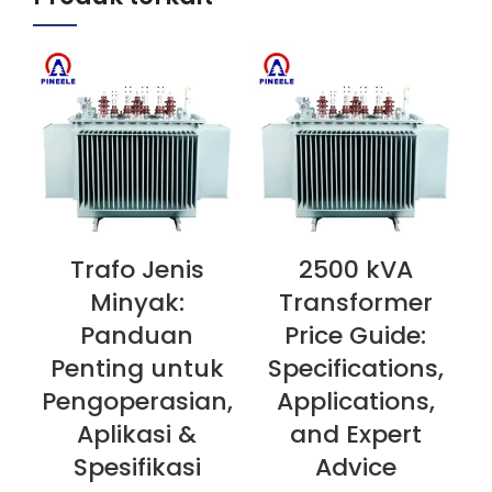
Trafo Jenis
2500 kVA
LIHAT SEKARANG
LIHAT SEKARANG
L
Minyak:
Transformer
Panduan
Price Guide:
Penting untuk
Specifications,
Pengoperasian,
Applications,
Aplikasi &
and Expert
Spesifikasi
Advice