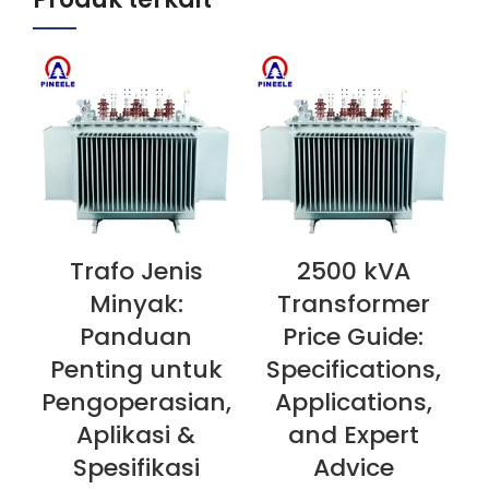
Trafo Jenis
2500 kVA
LIHAT SEKARANG
LIHAT SEKARANG
L
Minyak:
Transformer
Panduan
Price Guide:
Penting untuk
Specifications,
Pengoperasian,
Applications,
Aplikasi &
and Expert
Spesifikasi
Advice