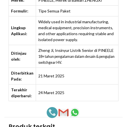
Merek:
PINEELE, Merek di Bawah ZHENGXI
Formulir:
Tipe Semua Paket
Widely used in industrial manufacturing,
Lingkup
medical equipment, precision instruments,
Aplikasi:
and other applications requiring stable and
isolated power supply.
Zheng Ji
,
Insinyur Listrik Senior di PINEELE
Ditinjau
18+ tahun pengalaman dalam desain & pengujian
oleh:
switchgear HV.
Diterbitkan
21 Maret 2025
Pada:
Terakhir
24 Maret 2025
diperbarui:
Produk terkait