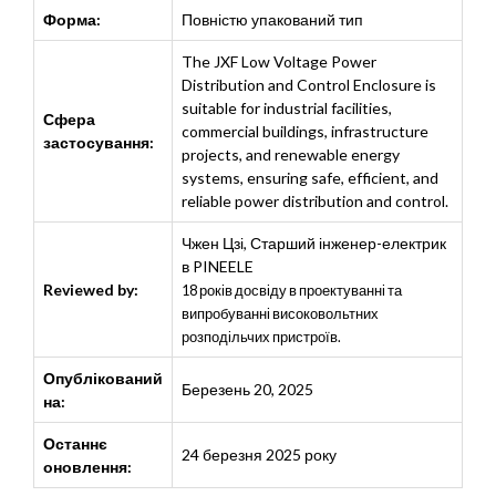
Форма:
Повністю упакований тип
The JXF Low Voltage Power
Distribution and Control Enclosure is
suitable for industrial facilities,
Сфера
commercial buildings, infrastructure
застосування:
projects, and renewable energy
systems, ensuring safe, efficient, and
reliable power distribution and control.
Чжен Цзі
,
Старший інженер-електрик
в PINEELE
Reviewed by:
18 років досвіду в проектуванні та
випробуванні високовольтних
розподільчих пристроїв.
Опублікований
Березень 20, 2025
на:
Останнє
24 березня 2025 року
оновлення: