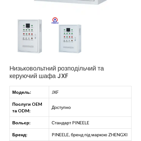
Низьковольтний розподільчий та
керуючий шафа JXF
Модель:
JXF
Послуги OEM
Доступно
та ODM:
Вольєр:
Стандарт PINEELE
Бренд:
PINEELE, бренд під маркою ZHENGXI