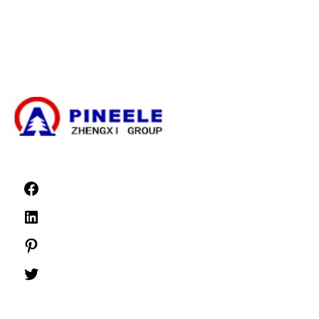
Високовольтний кабельний кінцевик
Високовольтні компоненти
Високовольтні розподільчі пристрої
Розподільні пристрої низької напруги
Новини
©1999 -
PINEELE Всі права захищені.