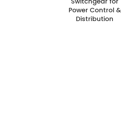
Switchgear for
Power Control &
Distribution
Про нас
Політика конфіденційності
Політика повернення коштів
Гарантійна політика
E-catalogue Download
Обслуговування клієнтів та допомога
Карта сайту
Зв'яжіться з нами
Кабельна розгалужувальна коробка
Компактна підстанція
Електричний трансформатор