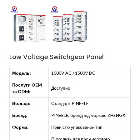
Low Voltage Switchgear Panel
Модель:
1000V AC / 1500V DC
Послуги OEM
Доступно
та ODM:
Вольєр:
Стандарт PINEELE
Бренд:
PINEELE, бренд під маркою ZHENGXI
Форма:
Повністю упакований тип
Підходить для промислового