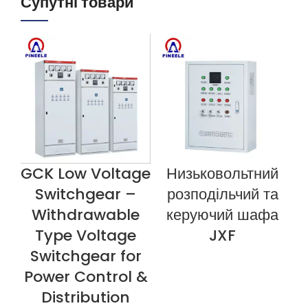
Супутні товари
GCK Low Voltage
Низьковольтний
ПЕРЕГЛЯНУТИ ЗАРАЗ
ПЕРЕГЛЯНУТИ ЗАРАЗ
П
Switchgear –
розподільчий та
Withdrawable
керуючий шафа
Type Voltage
JXF
Switchgear for
Power Control &
Distribution