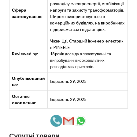
розподілу електроенергії, стабілізації
Сфера
напруги та захисту трансформаторів.
застосування:
Широко використовується в
комерційних будівлях, на виробничих
підприємствах і підстанціях.
Чжен Цзі
,
Старший інженер-електрик
в PINEELE
Reviewed by:
18 років досвіду в проектуванні та
випробуванні високовольтних
розподільчих пристроїв.
Опублікований
Березень 29, 2025
на:
Останнє
Березень 29, 2025
оновлення:
Супутні товари