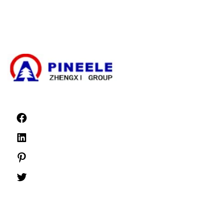
Високовольтні компоненти
Високовольтні розподільчі пристрої
Розподільні пристрої низької напруги
Новини
©1999 -
PINEELE Всі права захищені.
Відтворення матеріалів, що містяться в цьому документі, в будь-якому