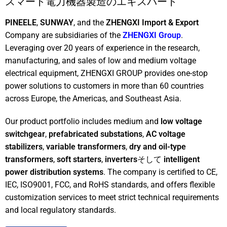
スマート電力機器製造のエキスパート
PINEELE
,
SUNWAY
, and the
ZHENGXI Import & Export
Company are subsidiaries of the
ZHENGXI Group
.
Leveraging over 20 years of experience in the research,
manufacturing, and sales of low and medium voltage
electrical equipment, ZHENGXI GROUP provides one-stop
power solutions to customers in more than 60 countries
across Europe, the Americas, and Southeast Asia.
Our product portfolio includes medium and
low voltage
switchgear
,
prefabricated substations
,
AC voltage
stabilizers
,
variable transformers
,
dry and oil-type
transformers
,
soft starters
,
inverters
そして
intelligent
power distribution systems
. The company is certified to CE,
IEC, ISO9001, FCC, and RoHS standards, and offers flexible
customization services to meet strict technical requirements
and local regulatory standards.