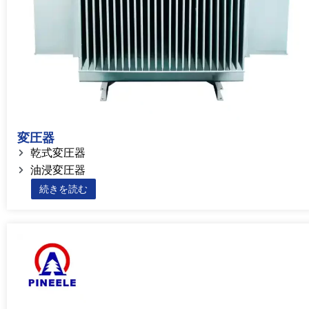
変圧器
乾式変圧器
油浸変圧器
続きを読む