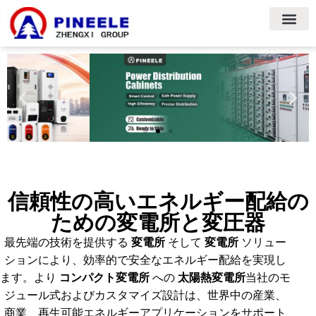
信頼性の高いエネルギー配給の
ための変電所と変圧器
最先端の技術を提供する
変電所
そして
変電所
ソリュー
ションにより、効率的で安全なエネルギー配給を実現し
ます。より
コンパクト変電所
への
太陽熱変電所
当社のモ
ジュール式およびカスタマイズ設計は、世界中の産業、
商業、再生可能エネルギーアプリケーションをサポート