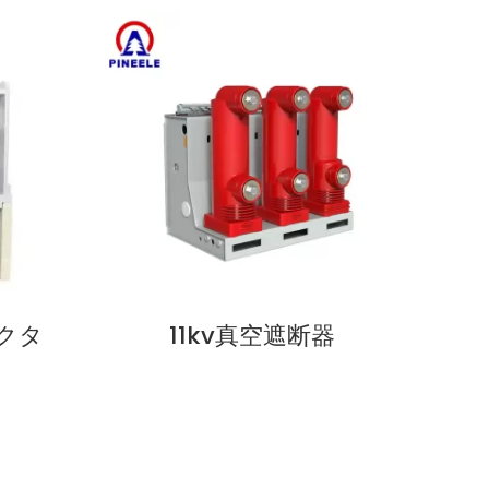
クタ
11kv真空遮断器
今すぐ見る
今すぐ