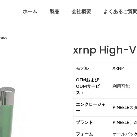
ホーム
製品
会社概要
よくあるご質
Fuse
xrnp High-V
モデル
XRNP
OEMおよび
ODMサービ
利用可能
ス：
エンクロージャ
PINEELE
ー
ブランド
PINEELE
フォーム
オールパッ