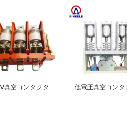
1kV真空コンタクタ
低電圧真空コンタ
る
今すぐ見る
会社概要